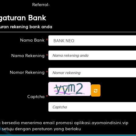
Referral
-
gaturan Bank
uran rekening bank anda
Nama Bank
*
Nama Rekening
*
Nomor Rekening
*
Captcha
*
 bersedia menerima email promosi aplikasi.ayomaindisini.vip
 setuju dengan peraturan yang berlaku