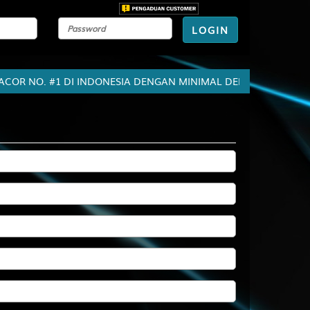
LOGIN
 NO. #1 DI INDONESIA DENGAN MINIMAL DEPOSIT 10.000 DAN 