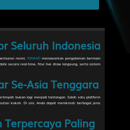
or Seluruh Indonesia
erlisensi resmi.
RINA4D
menawarkan pengalaman bermain
te secara real-time, fitur live draw langsung, serta sistem
ar Se-Asia Tenggara
limpah bukan lagi menjadi tantangan. Salah satu platform
putasi kokoh. Di sini, Anda dapat menikmati berbagai jenis
n Terpercaya Paling